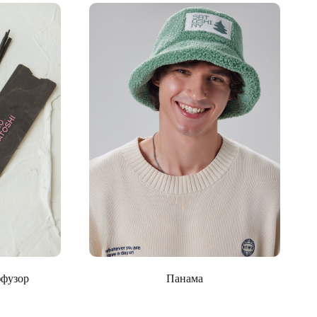
ффузор
Панама